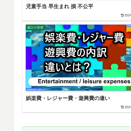
児童手当 早生まれ 損 不公平
2024
家計の管理
娯楽費・レジャー費・遊興費の違い
2024