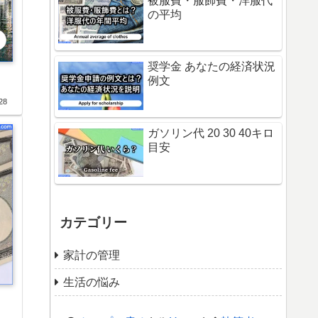
被服費・服飾費・洋服代
の平均
奨学金 あなたの経済状況
例文
28
ガソリン代 20 30 40キロ
目安
カテゴリー
家計の管理
生活の悩み